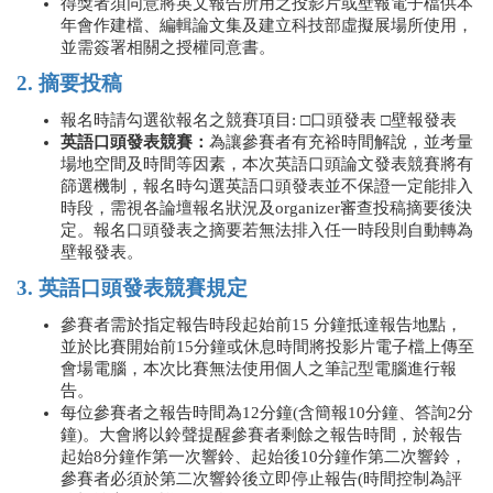
得獎者須同意將英文報告所用之投影片或壁報電子檔供本
年會作建檔、編輯論文集及建立科技部虛擬展場所使用，
並需簽署相關之授權同意書。
2. 摘要投稿
報名時請勾選欲報名之競賽項目: □口頭發表
□
壁報發表
英語口頭發表競賽：
為讓參賽者有充裕時間解說，並考量
場地空間及時間等因素，本次英語口頭論文發表競賽將有
篩選機制，報名時勾選英語口頭發表並不保證一定能排入
時段，需視各論壇報名狀況及organizer審查投稿摘要後決
定。報名口頭發表之摘要若無法排入任一時段則自動轉為
壁報發表。
3. 英語口頭發表競賽規定
參賽者需於指定報告時段起始前15 分鐘抵達報告地點，
並於比賽開始前15分鐘或休息時間將投影片電子檔上傳至
會場電腦，本次比賽無法使用個人之筆記型電腦進行報
告。
每位參賽者之報告時間為12分鐘(含簡報10分鐘、答詢2分
鐘)。大會將以鈴聲提醒參賽者剩餘之報告時間，於報告
起始8分鐘作第一次響鈴、起始後10分鐘作第二次響鈴，
參賽者必須於第二次響鈴後立即停止報告(時間控制為評