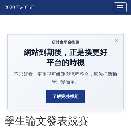
Toggl
naviga
×
研討會平台推薦
網站到期後，正是換更好
平台的時機
不只好看，更重視可維運與流程整合，幫你把活動
管理變簡單。
了解完整模組
學生論文發表競賽