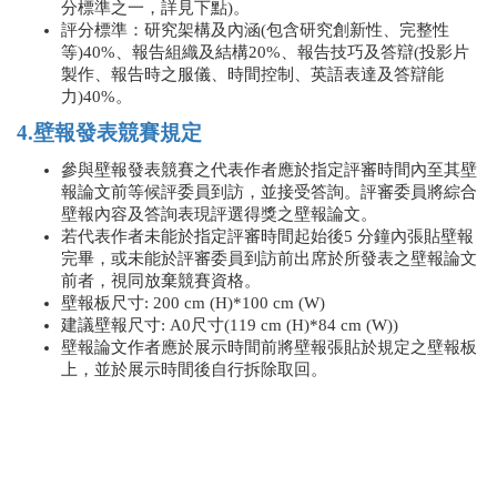
分標準之一，詳見下點)。
評分標準：研究架構及內涵(包含研究創新性、完整性
等)40%、報告組織及結構20%、報告技巧及答辯(投影片
製作、報告時之服儀、時間控制、英語表達及答辯能
力)40%。
4.壁報發表競賽規定
參與壁報發表競賽之代表作者應於指定評審時間內至其壁
報論文前等候評委員到訪，並接受答詢。評審委員將綜合
壁報內容及答詢表現評選得獎之壁報論文。
若代表作者未能於指定評審時間起始後5 分鐘內張貼壁報
完畢，或未能於評審委員到訪前出席於所發表之壁報論文
前者，視同放棄競賽資格。
壁報板尺寸: 200 cm (H)*100 cm (W)
建議壁報尺寸: A0尺寸(119 cm (H)*84 cm (W))
壁報論文作者應於展示時間前將壁報張貼於規定之壁報板
上，並於展示時間後自行拆除取回。